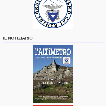
Cuore e Montagna
Racconti e Articoli
Contatti
Video
IL NOTIZIARIO
Modulistica
Gruppo Giovani CAI Rimini
La Rubrica del Fisioterapista
Gruppo Sentieristica CAI Rimini
Regolamenti