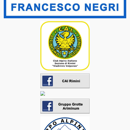
Scale delle Difficoltà
Emilia Romagna
Marche
Toscana
Repubblica di San Marino
Dolomiti
Gruppo Ortles Cevedale
Materiali e Tecniche
Medicina e Montagna
Ippocrate in Montagna
11 Anni di Ricerca in Alta Quota