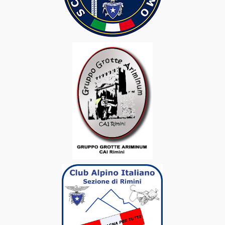
L’Assemblea dei Soci
Iscrizione al CAI Sezione Di Rimini
Quote Tessera
Agevolazioni Soci
Documenti e Relazione Morale
Materiali e Gadget
Rassegna Stampa
Attività CAI
Punto di Ritrovo
Attività Gruppo Escursionismo CAI Rimini
Attività Gruppo Alpinismo CAI Rimini