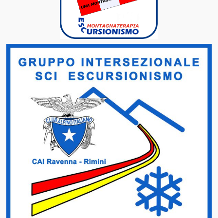
Attività Gruppo Grotte Ariminum
Attività Gruppo Alpinismo Giovanile CAI Rimini
Attività Gruppo Montagnaterapia CAI Rimini
Attività Gruppo Intersezionale Sci Escursionismo Francesco Neg
CAI Ravenna – Rimini
Attività Gruppo Scialpinismo CAI Rimini
Corsi
Percorsi Escursionistici
Classificazione dei Percorsi
Relazioni Percorsi Escursionistici
Relazioni Vie