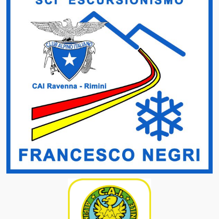
Cuore e Montagna
Racconti e Articoli
Contatti
Video
Modulistica
Gruppo Giovani CAI Rimini
La Rubrica del Fisioterapista
Gruppo Sentieristica CAI Rimini
Regolamenti