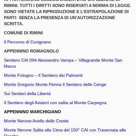
RIMINI. TUTTI I DIRITTI SONO RISERVATI A NORMA DI LEGGE.
L’Assemblea dei Soci
SONO VIETATE LA RIPRODUZIONE E L’ESTRAPOLAZIONE DI
PARTI SENZA LA PRESENZA DI UN’AUTORIZZAZIONE
Iscrizione al CAI Sezione Di Rimini
SCRITTA.
Quote Tessera
COMUNE DI RIMINI
Il Percorso di Covignano
Agevolazioni Soci
APPENNINO ROMAGNOLO
Documenti e Relazione Morale
Sentiero CAI 094 Alessandro Vampa – Villagrande Monte San
Marco
Materiali e Gadget
Monte Fotogno – Il Sentiero dei Palmenti
Rassegna Stampa
Monte Gregorio Monte Penna Il Sentiero delle Cenge
Sui Sentieri della Libertà
Attività CAI
Il Sentiero degli Aviatori con salita al Monte Carpegna
Punto di Ritrovo
APPENNINO MARCHIGIANO
Attività Gruppo Escursionismo CAI Rimini
Monte Nerone Anello delle Creste
Monte Nerone Salita alla Cima del 150° CAI con Traversata alle
Attività Gruppo Alpinismo CAI Rimini