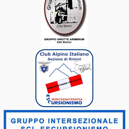
Scale delle Difficoltà
Emilia Romagna
Marche
Toscana
Repubblica di San Marino
Dolomiti
Gruppo Ortles Cevedale
Materiali e Tecniche
Medicina e Montagna
Ippocrate in Montagna
11 Anni di Ricerca in Alta Quota