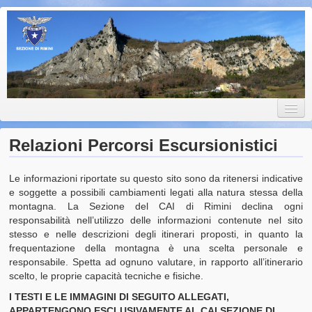
Club Alpino Italiano • Sezione
Club Alpino Italiano • Sezione di Rimini
di Rimini
Relazioni Percorsi Escursionistici
Le informazioni riportate su questo sito sono da ritenersi indicative
Home
e soggette a possibili cambiamenti legati alla natura stessa della
montagna. La Sezione del CAI di Rimini declina ogni
CAI Rimini
responsabilità nell’utilizzo delle informazioni contenute nel sito
stesso e nelle descrizioni degli itinerari proposti, in quanto la
Un po’ di Storia
frequentazione della montagna è una scelta personale e
responsabile. Spetta ad ognuno valutare, in rapporto all’itinerario
Lo Statuto della Sezione
scelto, le proprie capacità tecniche e fisiche.
I TESTI E LE IMMAGINI DI SEGUITO ALLEGATI,
Il Consiglio Direttivo
APPARTENGONO ESCLUSIVAMENTE AL CAI SEZIONE DI