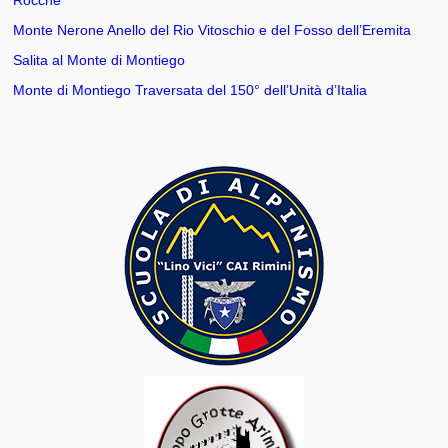
Rocche
Attività Gruppo Grotte Ariminum
Monte Nerone Anello del Rio Vitoschio e del Fosso dell’Eremita
Salita al Monte di Montiego
Attività Gruppo Alpinismo Giovanile CAI Rimini
Monte di Montiego Traversata del 150° dell’Unità d’Italia
Attività Gruppo Montagnaterapia CAI Rimini
Attività Gruppo Intersezionale Sci Escursionismo Francesco Neg
CAI Ravenna – Rimini
Attività Gruppo Scialpinismo CAI Rimini
Corsi
Percorsi Escursionistici
Classificazione dei Percorsi
Relazioni Percorsi Escursionistici
Relazioni Vie