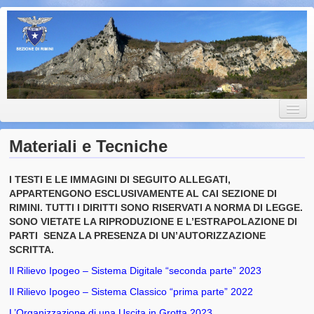
Club Alpino Italiano • Sezione
Club Alpino Italiano • Sezione di Rimini
di Rimini
Materiali e Tecniche
I TESTI E LE IMMAGINI DI SEGUITO ALLEGATI,
Home
APPARTENGONO ESCLUSIVAMENTE AL CAI SEZIONE DI
RIMINI. TUTTI I DIRITTI SONO RISERVATI A NORMA DI LEGGE.
CAI Rimini
SONO VIETATE LA RIPRODUZIONE E L’ESTRAPOLAZIONE DI
PARTI SENZA LA PRESENZA DI UN’AUTORIZZAZIONE
Un po’ di Storia
SCRITTA.
Il Rilievo Ipogeo – Sistema Digitale “seconda parte” 2023
Lo Statuto della Sezione
Il Rilievo Ipogeo – Sistema Classico “prima parte” 2022
Il Consiglio Direttivo
L’Organizzazione di una Uscita in Grotta 2023