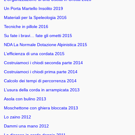
L’Assemblea dei Soci
Un Porta Martello Insolito 2019
Materiali per la Speleologia 2016
Iscrizione al CAI Sezione Di Rimini
Tecniche in pillole 2016
Quote Tessera
Su fate i bravi… fate gli ometti 2015
Agevolazioni Soci
NDA La Normale Dotazione Alpinistica 2015
L’efficienza di una cordata 2015
Documenti e Relazione Morale
Costruiamoci i chiodi seconda parte 2014
Materiali e Gadget
Costruiamoci i chiodi prima parte 2014
Calcolo dei tempi di percorrenza 2014
Rassegna Stampa
L’usura della corda in arrampicata 2013
Attività CAI
Asola con bulino 2013
Punto di Ritrovo
Moschettone con ghiera bloccata 2013
Lo zaino 2012
Attività Gruppo Escursionismo CAI Rimini
Dammi una mano 2012
Attività Gruppo Alpinismo CAI Rimini