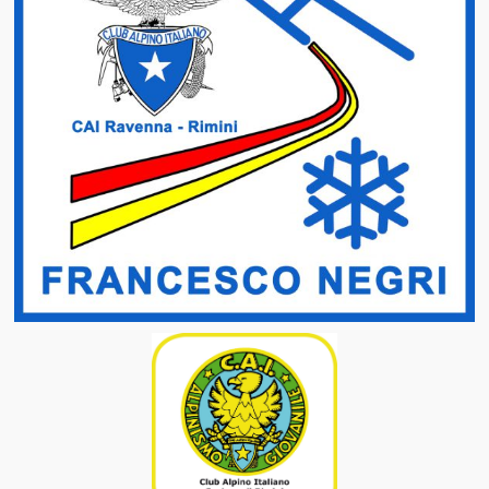
Cuore e Montagna
Racconti e Articoli
Contatti
Video
Modulistica
Gruppo Giovani CAI Rimini
La Rubrica del Fisioterapista
Gruppo Sentieristica CAI Rimini
Regolamenti