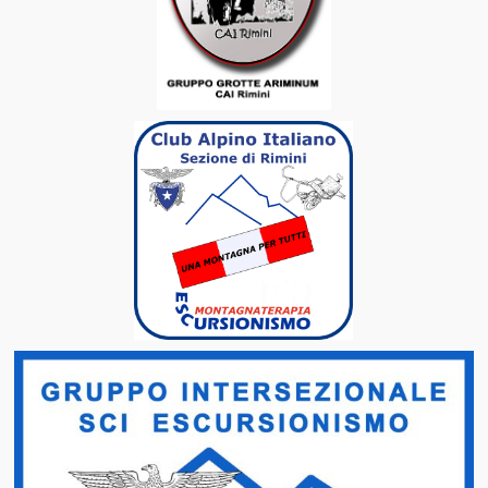
Scale delle Difficoltà
Emilia Romagna
Marche
Toscana
Repubblica di San Marino
Dolomiti
Gruppo Ortles Cevedale
Materiali e Tecniche
Medicina e Montagna
Ippocrate in Montagna
11 Anni di Ricerca in Alta Quota