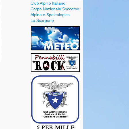
Club Alpino Italiano
Corpo Nazionale Soccorso
Alpino e Speleologico
Lo Scarpone