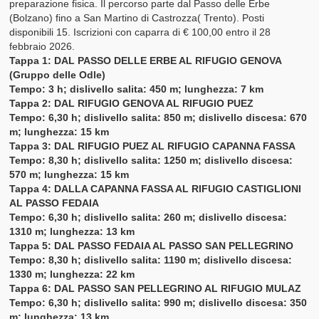
preparazione fisica. Il percorso parte dal Passo delle Erbe
Scale delle Difficoltà
(Bolzano) fino a San Martino di Castrozza( Trento). Posti
disponibili 15. Iscrizioni con caparra di € 100,00 entro il 28
Emilia Romagna
febbraio 2026.
Tappa 1: DAL PASSO DELLE ERBE AL RIFUGIO GENOVA
Marche
(Gruppo delle Odle)
Tempo: 3 h; dislivello salita: 450 m; lunghezza: 7 km
Toscana
Tappa 2: DAL RIFUGIO GENOVA AL RIFUGIO PUEZ
Tempo: 6,30 h; dislivello salita: 850 m; dislivello discesa: 670
Repubblica di San Marino
m; lunghezza: 15 km
Tappa 3: DAL RIFUGIO PUEZ AL RIFUGIO CAPANNA FASSA
Dolomiti
Tempo: 8,30 h; dislivello salita: 1250 m; dislivello discesa:
570 m; lunghezza: 15 km
Gruppo Ortles Cevedale
Tappa 4: DALLA CAPANNA FASSA AL RIFUGIO CASTIGLIONI
AL PASSO FEDAIA
Materiali e Tecniche
Tempo: 6,30 h; dislivello salita: 260 m; dislivello discesa:
1310 m; lunghezza: 13 km
Medicina e Montagna
Tappa 5: DAL PASSO FEDAIA AL PASSO SAN PELLEGRINO
Tempo: 8,30 h; dislivello salita: 1190 m; dislivello discesa:
Ippocrate in Montagna
1330 m; lunghezza: 22 km
Tappa 6: DAL PASSO SAN PELLEGRINO AL RIFUGIO MULAZ
11 Anni di Ricerca in Alta Quota
Tempo: 6,30 h; dislivello salita: 990 m; dislivello discesa: 350
m; lunghezza: 13 km