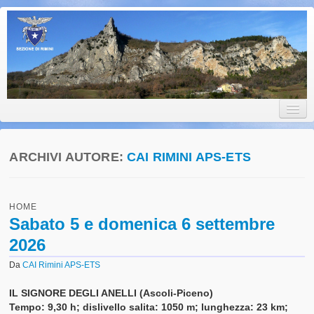
Club Alpino Italiano • Sezione
Club Alpino Italiano • Sezione di Rimini
di Rimini
ARCHIVI AUTORE:
CAI RIMINI APS-ETS
Home
HOME
CAI Rimini
Sabato 5 e domenica 6 settembre
2026
Un po’ di Storia
Da
CAI Rimini APS-ETS
Lo Statuto della Sezione
IL SIGNORE DEGLI ANELLI (Ascoli-Piceno)
Il Consiglio Direttivo
Tempo: 9,30 h; dislivello salita: 1050 m; lunghezza: 23 km;