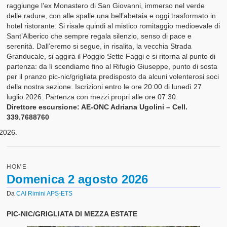
raggiunge l’ex Monastero di San Giovanni, immerso nel verde
delle radure, con alle spalle una bell’abetaia e oggi trasformato in
hotel ristorante. Si risale quindi al mistico romitaggio medioevale di
Sant’Alberico che sempre regala silenzio, senso di pace e
serenità. Dall’eremo si segue, in risalita, la vecchia Strada
Granducale, si aggira il Poggio Sette Faggi e si ritorna al punto di
partenza: da lì scendiamo fino al Rifugio Giuseppe, punto di sosta
per il pranzo pic-nic/grigliata predisposto da alcuni volenterosi soci
della nostra sezione. Iscrizioni entro le ore 20:00 di lunedì 27
luglio 2026. Partenza con mezzi propri alle ore 07:30.
Direttore escursione: AE-ONC Adriana Ugolini – Cell.
339.7688760
HOME
Domenica 2 agosto 2026
Da
CAI Rimini APS-ETS
PIC-NIC/GRIGLIATA DI MEZZA ESTATE