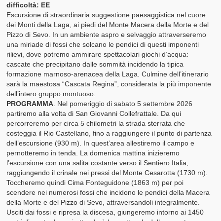
difficoltà: EE
L’Assemblea dei Soci
Escursione di straordinaria suggestione paesaggistica nel cuore
dei Monti della Laga, ai piedi del Monte Macera della Morte e del
Iscrizione al CAI Sezione Di Rimini
Pizzo di Sevo. In un ambiente aspro e selvaggio attraverseremo
una miriade di fossi che solcano le pendici di questi imponenti
Quote Tessera
rilievi, dove potremo ammirare spettacolari giochi d’acqua:
cascate che precipitano dalle sommità incidendo la tipica
Agevolazioni Soci
formazione marnoso-arenacea della Laga. Culmine dell’itinerario
sarà la maestosa “Cascata Regina”, considerata la più imponente
Documenti e Relazione Morale
dell’intero gruppo montuoso.
PROGRAMMA
. Nel pomeriggio di sabato 5 settembre 2026
Materiali e Gadget
partiremo alla volta di San Giovanni Collefrattale. Da qui
percorreremo per circa 5 chilometri la strada sterrata che
Rassegna Stampa
costeggia il Rio Castellano, fino a raggiungere il punto di partenza
dell’escursione (930 m). In quest’area allestiremo il campo e
Attività CAI
pernotteremo in tenda. La domenica mattina inizieremo
l’escursione con una salita costante verso il Sentiero Italia,
raggiungendo il crinale nei pressi del Monte Cesarotta (1730 m).
Punto di Ritrovo
Toccheremo quindi Cima Fonteguidone (1863 m) per poi
scendere nei numerosi fossi che incidono le pendici della Macera
Attività Gruppo Escursionismo CAI Rimini
della Morte e del Pizzo di Sevo, attraversandoli integralmente.
Usciti dai fossi e ripresa la discesa, giungeremo intorno ai 1450
Attività Gruppo Alpinismo CAI Rimini