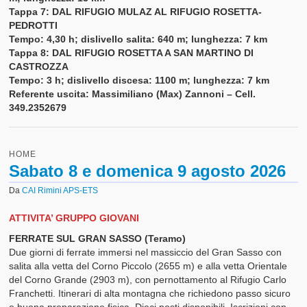
Cuore e Montagna
Tappa 7: DAL RIFUGIO MULAZ AL RIFUGIO ROSETTA-
PEDROTTI
Racconti e Articoli
Tempo: 4,30 h; dislivello salita: 640 m; lunghezza: 7 km
Tappa 8: DAL RIFUGIO ROSETTA A SAN MARTINO DI
Contatti
CASTROZZA
Tempo: 3 h; dislivello discesa: 1100 m; lunghezza: 7 km
Video
Referente uscita: Massimiliano (Max) Zannoni – Cell.
349.2352679
Modulistica
Gruppo Giovani CAI Rimini
HOME
Sabato 8 e domenica 9 agosto 2026
La Rubrica del Fisioterapista
Da
CAI Rimini APS-ETS
Gruppo Sentieristica CAI Rimini
ATTIVITA’ GRUPPO GIOVANI
Regolamenti
FERRATE SUL GRAN SASSO (Teramo)
Due giorni di ferrate immersi nel massiccio del Gran Sasso con
salita alla vetta del Corno Piccolo (2655 m) e alla vetta Orientale
del Corno Grande (2903 m), con pernottamento al Rifugio Carlo
Franchetti. Itinerari di alta montagna che richiedono passo sicuro