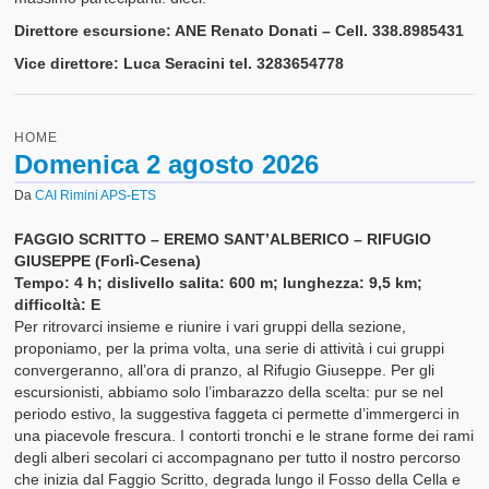
Direttore escursione: ANE Renato Donati – Cell. 338.8985431
Vice direttore: Luca Seracini tel. 3283654778
HOME
Domenica 2 agosto 2026
Da
CAI Rimini APS-ETS
FAGGIO SCRITTO – EREMO SANT’ALBERICO – RIFUGIO
GIUSEPPE (Forlì-Cesena)
Tempo: 4 h; dislivello salita: 600 m; lunghezza: 9,5 km;
difficoltà: E
Per ritrovarci insieme e riunire i vari gruppi della sezione,
proponiamo, per la prima volta, una serie di attività i cui gruppi
convergeranno, all’ora di pranzo, al Rifugio Giuseppe. Per gli
escursionisti, abbiamo solo l’imbarazzo della scelta: pur se nel
periodo estivo, la suggestiva faggeta ci permette d’immergerci in
una piacevole frescura. I contorti tronchi e le strane forme dei rami
degli alberi secolari ci accompagnano per tutto il nostro percorso
che inizia dal Faggio Scritto, degrada lungo il Fosso della Cella e