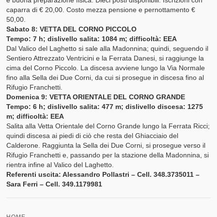
e buona preparazione fisica. Dieci posti disponibili. Iscrizioni con
caparra di € 20,00. Costo mezza pensione e pernottamento €
50,00.
Sabato 8: VETTA DEL CORNO PICCOLO
Tempo: 7 h; dislivello salita: 1084 m; difficoltà: EEA
Dal Valico del Laghetto si sale alla Madonnina; quindi, seguendo il
Sentiero Attrezzato Ventricini e la Ferrata Danesi, si raggiunge la
cima del Corno Piccolo. La discesa avviene lungo la Via Normale
fino alla Sella dei Due Corni, da cui si prosegue in discesa fino al
Rifugio Franchetti.
Domenica 9: VETTA ORIENTALE DEL CORNO GRANDE
Tempo: 6 h; dislivello salita: 477 m; dislivello discesa: 1275
m; difficoltà: EEA
Salita alla Vetta Orientale del Corno Grande lungo la Ferrata Ricci;
quindi discesa ai piedi di ciò che resta del Ghiacciaio del
Calderone. Raggiunta la Sella dei Due Corni, si prosegue verso il
Rifugio Franchetti e, passando per la stazione della Madonnina, si
rientra infine al Valico del Laghetto.
Referenti uscita: Alessandro Pollastri – Cell. 348.3735011 –
Sara Ferri – Cell. 349.1179981