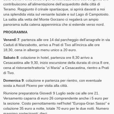
contribuiscono all’alimentazione dell’acquedotto della città di
Teramo. Raggiunto il crinale spartiacque, si aprirà davanti a noi
una splendida vista sul versante laziale e sul Lago di Campotosto.
La salita alla vetta del Monte Gorzano ci regalerà un ampio
panorama sulla catena appenninica che si estende verso nord.
PROGRAMMA
Venerdì 7
: partenza alle ore 14 dal parcheggio dell’anagrafe in via
Caduti di Marzabotto, arrivo a Prati di Tivo all’incirca alle ore
18,30, cena in albergo menu unico a 20 euro.
Sabato 8
: colazione in hotel, partenza ore 8,30 arrivo a
Cesacastina alle 9,30, inizio escursione della durata di circa 8 ore,
cena al ristorante/trattoria “zi Maria” a Cesacastina, rientro a Prati
di Tivo.
Domenica 9
: colazione e partenza per rientro, con eventuale
sosta a Ascoli Piceno per visita alla città.
Riunione preparatoria Giovedì 9 Luglio sede cai alle ore 21.
Versamento caparra di euro 26 comprendente anche i 5 euro per
la sezione. Costo pernottamento nell’hotel “Europa-Gran Sasso” e
colazione 35 euro a notte, totale 70 euro per le due notti. Numero
massimo partecipanti: dieci.