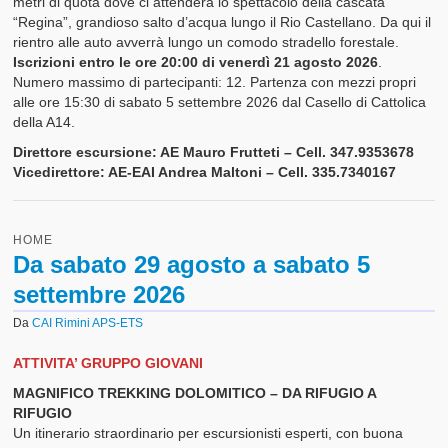
metri di quota dove ci attenderà lo spettacolo della cascata
“Regina”, grandioso salto d’acqua lungo il Rio Castellano. Da qui il
Attività Gruppo Grotte Ariminum
rientro alle auto avverrà lungo un comodo stradello forestale.
Iscrizioni entro le ore 20:00 di venerdì 21 agosto 2026
.
Attività Gruppo Alpinismo Giovanile CAI Rimini
Numero massimo di partecipanti: 12. Partenza con mezzi propri
alle ore 15:30 di sabato 5 settembre 2026 dal Casello di Cattolica
Attività Gruppo Montagnaterapia CAI Rimini
della A14.
Attività Gruppo Intersezionale Sci Escursionismo Francesco Neg
Direttore escursione: AE Mauro Frutteti – Cell. 347.9353678
CAI Ravenna – Rimini
Vicedirettore: AE-EAI Andrea Maltoni – Cell. 335.7340167
Attività Gruppo Scialpinismo CAI Rimini
HOME
Corsi
Da sabato 29 agosto a sabato 5
settembre 2026
Percorsi Escursionistici
Da
CAI Rimini APS-ETS
Classificazione dei Percorsi
ATTIVITA’ GRUPPO GIOVANI
Relazioni Percorsi Escursionistici
MAGNIFICO TREKKING DOLOMITICO – DA RIFUGIO A
RIFUGIO
Relazioni Vie
Un itinerario straordinario per escursionisti esperti, con buona